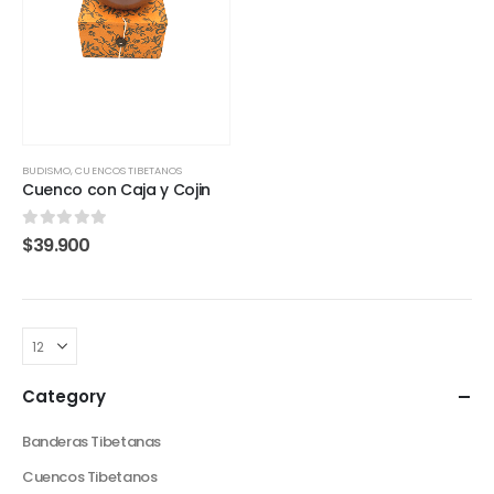
BUDISMO
,
CUENCOS TIBETANOS
Cuenco con Caja y Cojin
0
out of 5
$
39.900
Category
Banderas Tibetanas
Cuencos Tibetanos