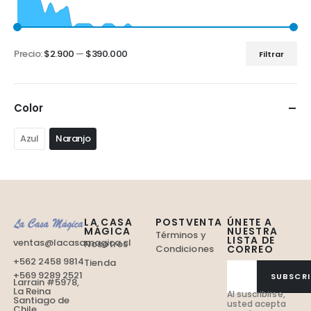
Precio:
$2.900
—
$390.000
Filtrar
Color
Azul
Naranjo
LA CASA
POSTVENTA
ÚNETE A
MÁGICA
NUESTRA
Términos y
LISTA DE
ventas@lacasamagica.cl
Nosotros
Condiciones
CORREO
+562 2458 9814
Tienda
+569 9289 2521
SUBSCRI
Larrain #5978,
La Reina
Al suscribirse,
Santiago de
usted acepta
Chile