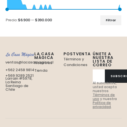
Precio:
$6.900
—
$390.000
Filtrar
LA CASA
POSTVENTA
ÚNETE A
MÁGICA
NUESTRA
Términos y
LISTA DE
ventas@lacasamagica.cl
Nosotros
Condiciones
CORREO
+562 2458 9814
Tienda
+569 9289 2521
SUBSCRI
Larrain #5978,
La Reina
Al suscribirse,
Santiago de
usted acepta
Chile
nuestros
Términos de
uso
y nuestra
Política de
privacidad
.