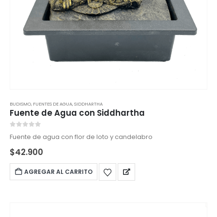
BUDISMO
,
FUENTES DE AGUA
,
SIDDHARTHA
Fuente de Agua con Siddhartha
0
out of 5
Fuente de agua con flor de loto y candelabro
$
42.900
AGREGAR AL CARRITO