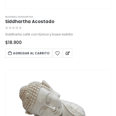
BUDISMO
,
SIDDHARTHA
Siddhartha Acostado
0
out of 5
Siddharta café con túnica y base ladrillo
$
18.900
AGREGAR AL CARRITO