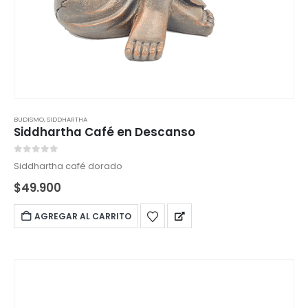
BUDISMO
,
SIDDHARTHA
Siddhartha Café en Descanso
0
out of 5
Siddhartha café dorado
$
49.900
AGREGAR AL CARRITO