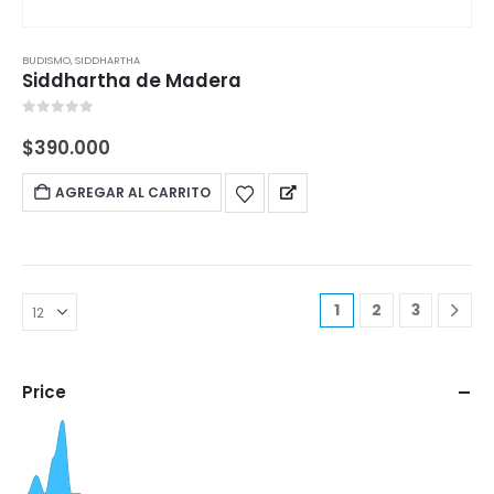
BUDISMO
,
SIDDHARTHA
Siddhartha de Madera
0
out of 5
$
390.000
AGREGAR AL CARRITO
1
2
3
Price