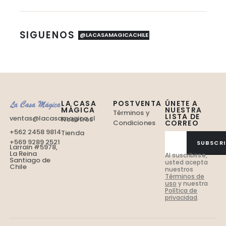
SIGUENOS
@LACASAMAGICACHILE
LA CASA
POSTVENTA
ÚNETE A
MÁGICA
NUESTRA
Términos y
LISTA DE
ventas@lacasamagica.cl
Nosotros
Condiciones
CORREO
+562 2458 9814
Tienda
+569 9289 2521
SUBSCRI
Larrain #5978,
La Reina
Al suscribirse,
Santiago de
usted acepta
Chile
nuestros
Términos de
uso
y nuestra
Política de
privacidad
.