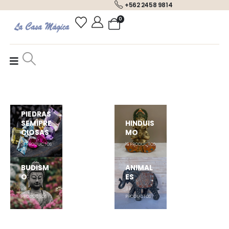
+562 2458 9814
0
PIEDRAS
SEMIPRE
HINDUIS
CIOSAS
MO
26
PRODUCTOS
16
PRODUCTOS
BUDISM
ANIMAL
O
ES
98
38
PRODUCTOS
PRODUCTOS