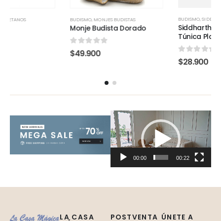
BUDISMO
,
SIDDHARTHA
BUDISMO
,
MONJES BUDISTAS
Siddhartha Blanco con
Monje Budista Dorado
Túnica Plateada S
0
out of 5
$
49.900
0
out of 5
$
28.900
Reproductor
de
Video
00:00
00:22
LA CASA
POSTVENTA
ÚNETE A