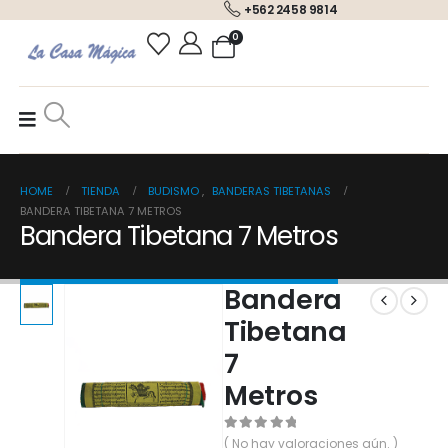
+562 2458 9814
0
HOME
TIENDA
BUDISMO
,
BANDERAS TIBETANAS
BANDERA TIBETANA 7 METROS
Bandera Tibetana 7 Metros
Bandera
Tibetana
7
Metros
0
out of 5
( No hay valoraciones aún. )