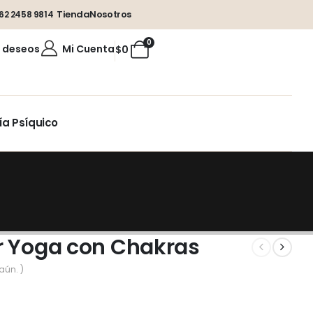
Tienda
Nosotros
62 2458 9814
0
e deseos
Mi Cuenta
$
0
ía Psíquico
r Yoga con Chakras
aún. )