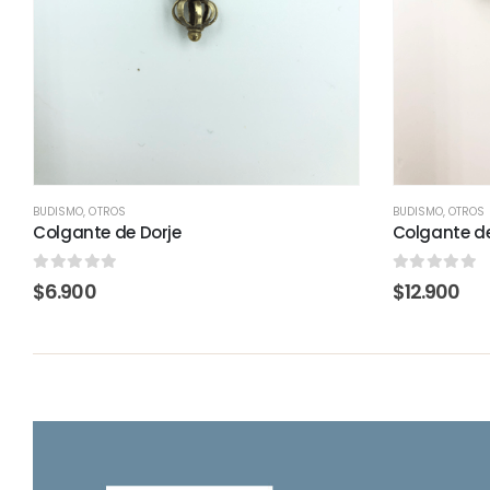
BUDISMO
,
OTROS
BUDISMO
,
OTROS
Colgante de Dorje
Colgante de
0
out of 5
0
out of 5
$
6.900
$
12.900