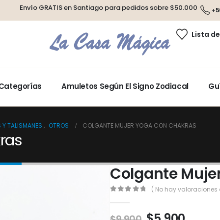
Envío GRATIS en Santiago para pedidos sobre $50.000
+5
Lista d
Categorías
Amuletos Según El Signo Zodiacal
Gu
 Y TALISMANES
,
OTROS
COLGANTE MUJER YOGA CON CHAKRAS
ras
Colgante Muje
( No hay valoraciones 
0
out of 5
$
5.900
$
9.900