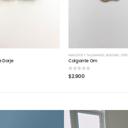
AMULETOS Y TALISMANES
,
BUDISMO
,
OTR
 Dorje
Colgante Om
0
out of 5
$
2.900
Reproductor
de
Video