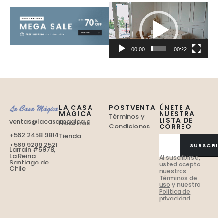
Reproductor
de
Video
00:00
00:22
LA CASA
POSTVENTA
ÚNETE A
MÁGICA
NUESTRA
Términos y
LISTA DE
ventas@lacasamagica.cl
Nosotros
Condiciones
CORREO
+562 2458 9814
Tienda
+569 9289 2521
SUBSCRI
Larrain #5978,
La Reina
Al suscribirse,
Santiago de
usted acepta
Chile
nuestros
Términos de
uso
y nuestra
Política de
privacidad
.